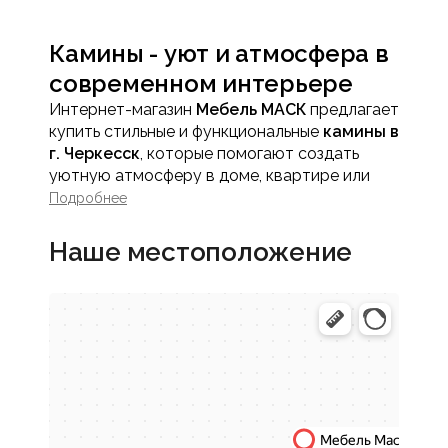
Камины - уют и атмосфера в
современном интерьере
Интернет-магазин
Мебель МАСК
предлагает
купить стильные и функциональные
камины в
г. Черкесск
, которые помогают создать
уютную атмосферу в доме, квартире или
апартаментах. Камин в интерьере - это не
Подробнее
только декоративный элемент, но и
выразительный акцент, формирующий
Наше местоположение
комфортную зону отдыха.
Современные камины легко интегрируются в
жилое пространство и подходят для
городских условий.
Преимущества каминов для
дома
Создание уюта и