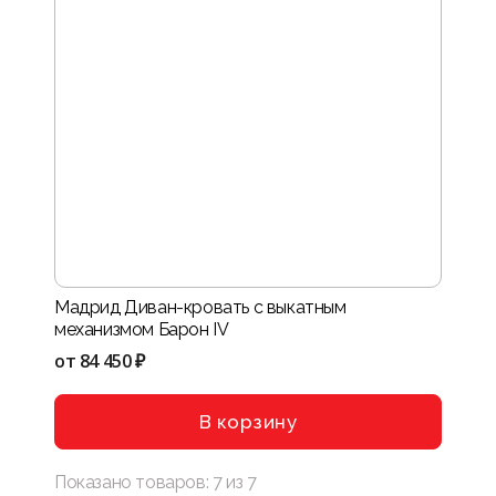
Мадрид Диван-кровать с выкатным
механизмом Барон IV
от
84 450 ₽
В корзину
Показано товаров:
7
из
7