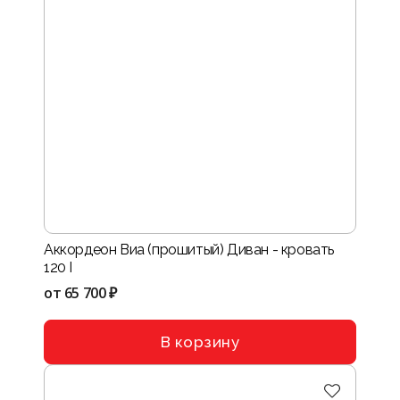
Аккордеон Виа (прошитый) Диван - кровать
120 I
от
65 700 ₽
В корзину