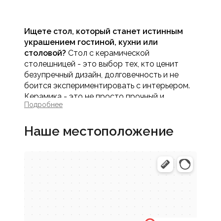
Ищете стол, который станет истинным
украшением гостиной, кухни или
столовой?
Стол с керамической
столешницей - это выбор тех, кто ценит
безупречный дизайн, долговечность и не
боится экспериментировать с интерьером.
Керамика - это не просто прочный и
Подробнее
гигиеничный материал, это настоящее
произведение искусства для вашего дома. В
Наше местоположение
интернет-магазине Мебель МАСК
представлен уникальный выбор обеденных и
журнальных столов с керамическими
столешницами, способных стать центром
притяжения в любом современном
пространстве.
Купить обеденный стол с