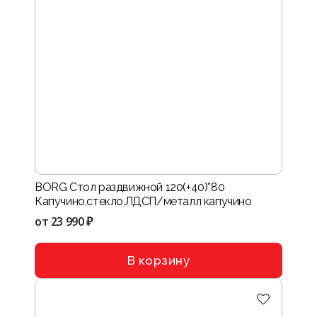
BORG Стол раздвижной 120(+40)*80
Капучино,стекло,ЛДСП/металл капучино
от
23 990 ₽
В корзину