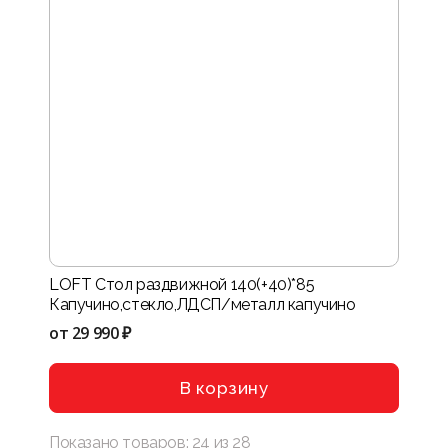
LOFT Стол раздвижной 140(+40)*85
Капучино,стекло,ЛДСП/металл капучино
от
29 990 ₽
В корзину
Показано товаров:
24
из
28