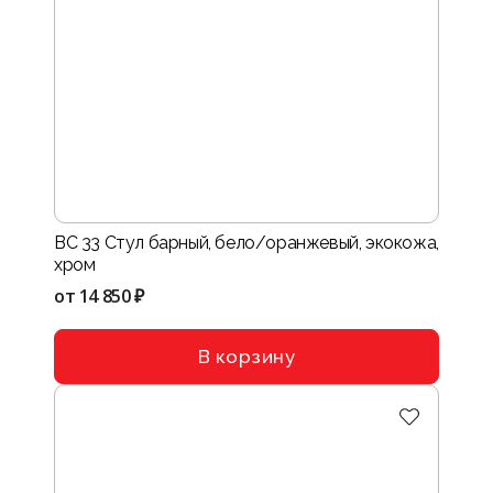
BC 33 Стул барный, бело/оранжевый, экокожа,
хром
от
14 850 ₽
В корзину