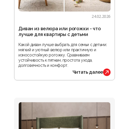
24.02.2026
Диван из велюра или рогожки - что
Гос
лучше для квартиры с детьми
зон
реа
Какой диван лучше выбрать для семьи с детьми:
мягкий и уютный велюр или практичную и
В ста
износостойкую рогожку. Сравниваем
прос
устойчивость к пятнам, простота ухода,
орга
долговечность и комфорт.
обус
Читать далее