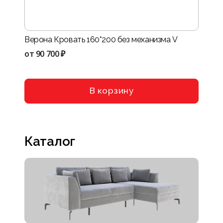
Верона Кровать 160*200 без механизма V
Нота-
VIII
от
90 700 ₽
от
114
В корзину
Каталог