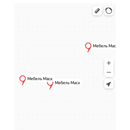
неоклассики до минимализма, лофта и
современного модерна. Удобная навигация,
актуальные коллекции и возможность
подобрать мебель под конкретные размеры
делают покупку максимально комфортной.
Большой выбор мебели для
гостиной
Ассортимент интернет-магазина
Мебель
МАСК
позволяет обустроить гостиную "под
ключ". В каталоге вы найдёте всё
необходимое для создания гармоничного
интерьера: корпусную и мягкую мебель,
функциональные системы хранения и
стильные интерьерные акценты.
Мы следим за трендами мебельного рынка и
регулярно обновляем коллекции, предлагая
актуальные решения для гостиных в г.
Ставрополь. Все товары отличаются
качественными материалами, надежной