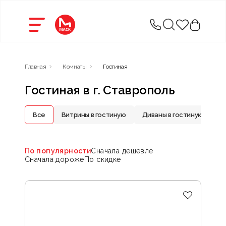
Главная
Комнаты
Гостиная
Гостиная в г. Ставрополь
Все
Витрины в гостиную
Диваны в гостиную
К
По популярности
Сначала дешевле
Сначала дороже
По скидке