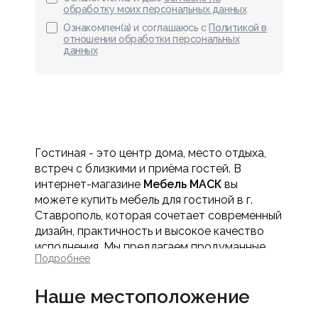
обработку моих персональных данных
Ознакомлен(а) и соглашаюсь с
Политикой в
отношении обработки персональных
данных
Гостиная - это центр дома, место отдыха,
встреч с близкими и приёма гостей. В
интернет-магазине
Мебель МАСК
вы
можете купить мебель для гостиной в г.
Ставрополь, которая сочетает современный
дизайн, практичность и высокое качество
исполнения. Мы предлагаем продуманные
Подробнее
решения как для просторных залов, так и для
небольших гостиных в квартирах.
Наше местоположение
В каталоге представлена мебель для
гостиной разных стилей - от классики и