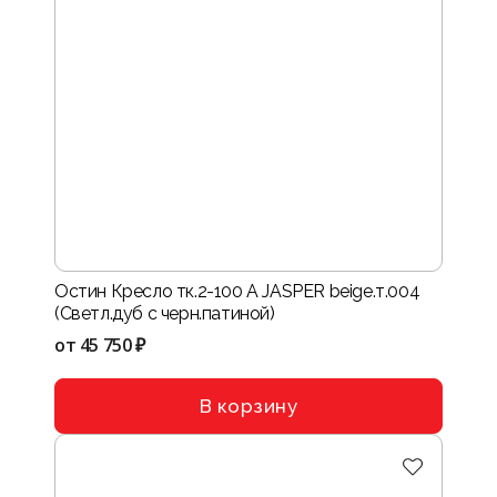
Остин Кресло тк.2-100 A JASPER beige.т.004
(Светл.дуб с черн.патиной)
от
45 750 ₽
В корзину