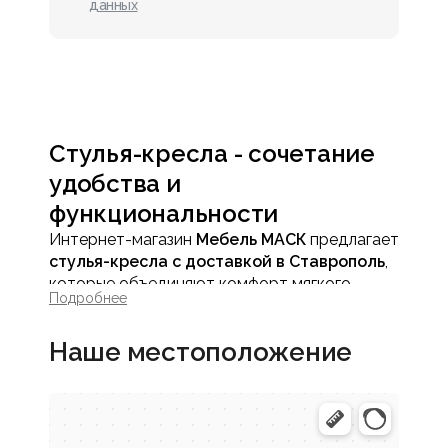
данных
Стулья-кресла - сочетание
удобства и
функциональности
Интернет-магазин
Мебель МАСК
предлагает
стулья-кресла с доставкой в Ставрополь
,
которые объединяют комфорт мягкого
Подробнее
кресла и компактность стула. Такие модели
идеально подходят для обеденных зон,
Наше местоположение
кабинетов, гостиных и зон отдыха, где важно
сохранить удобство сидения и аккуратный
вид мебели.
Стулья-кресла сочетают эргономику,
стильный дизайн и практичность,