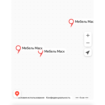
обеспечивая комфорт на каждый день.
Особенности стульев-
кресел
Эргономичная форма
Стулья-кресла обладают продуманной
спинкой и сиденьем, обеспечивая
правильное положение тела при длительном
использовании.
Удобство и комфорт
Мягкая посадка и надежная конструкция
позволяют комфортно отдыхать и работать,
сочетая преимущества стула и кресла.
Компактность и
универсальность
Такие стулья легко вписываются в различные
интерьеры и подходят для помещений с
ограниченным пространством.