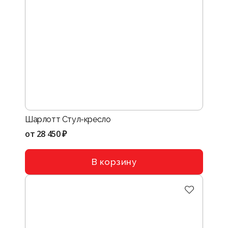
Шарлотт Стул-кресло
от
28 450 ₽
В корзину