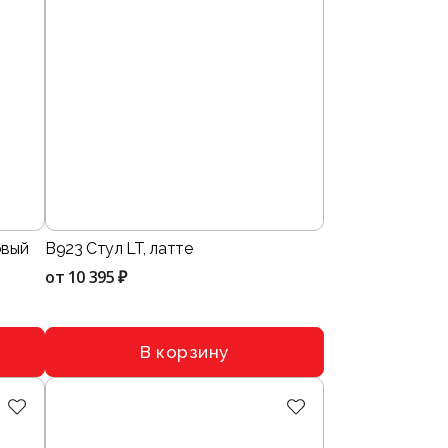
овый
B923 Стул LT, латте
от
10 395 ₽
В корзину