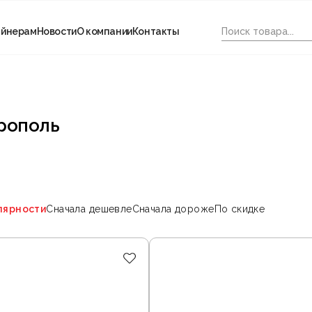
айнерам
Новости
О компании
Контакты
рополь
лярности
Сначала дешевле
Сначала дороже
По скидке