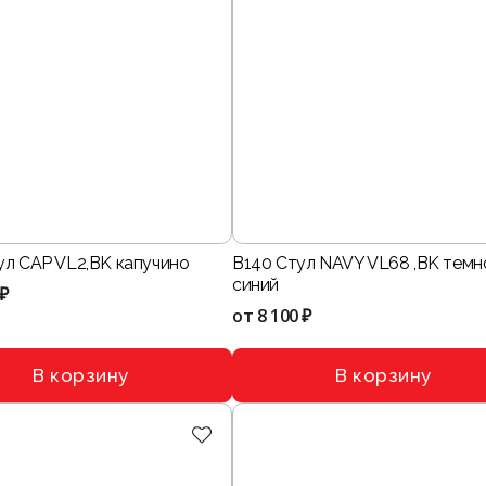
ул CAP VL2,BK капучино
B140 Стул NAVY VL68 ,BK темн
синий
 ₽
от
8 100 ₽
В корзину
В корзину