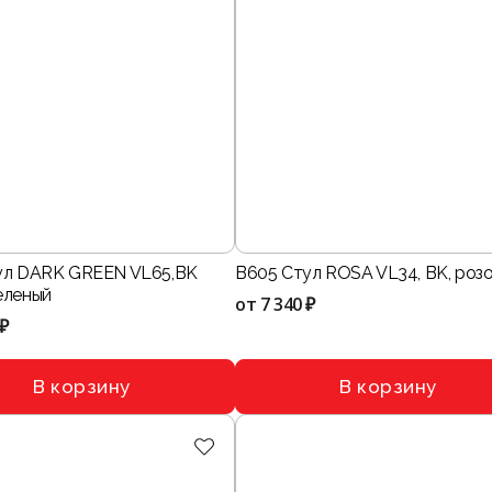
ул DARK GREEN VL65,BK
B605 Стул ROSA VL34, BK, роз
еленый
от
7 340 ₽
 ₽
В корзину
В корзину