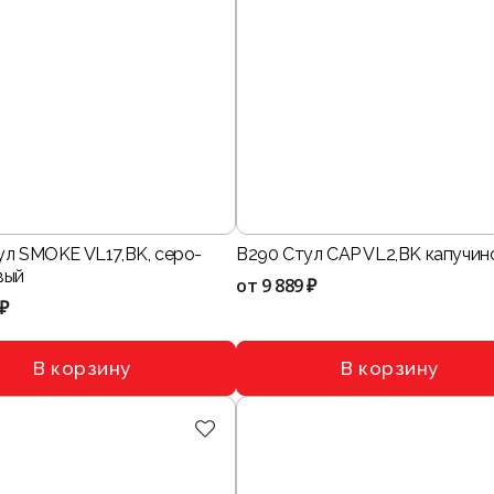
ул SMOKE VL17,BK, серо-
B290 Стул CAP VL2,BK капучин
вый
от
9 889 ₽
 ₽
В корзину
В корзину