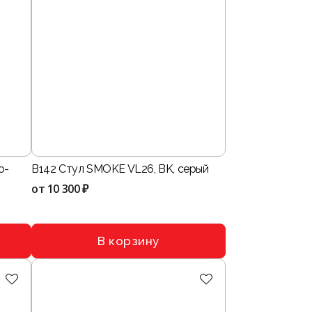
о-
B142 Стул SMOKE VL26, BK, сеpый
от
10 300 ₽
В корзину