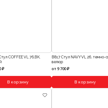
Стул COFFEE VL 76,BK,
B817 Стул NAVY VL 26, темно-
й
велюр
0 ₽
от
9 700 ₽
В корзину
В корзину