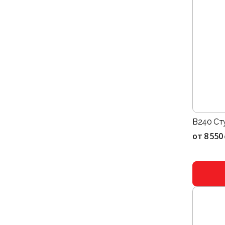
B240 Ст
от
8 550