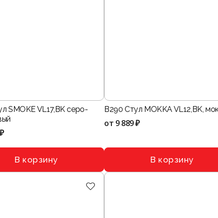
ул SMOKE VL17,BK серо-
B290 Стул MOKKA VL12,BK, мо
вый
от
9 889 ₽
 ₽
В корзину
В корзину