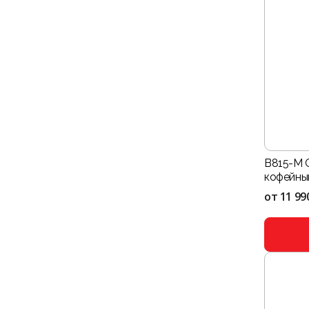
B815-M 
кофейны
от
11 99