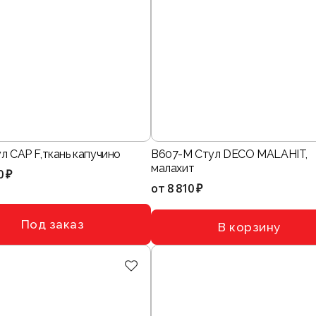
л CAP F,ткань капучино
B607-M Стул DECO MALAHIT,
малахит
0 ₽
от
8 810 ₽
Под заказ
В корзину