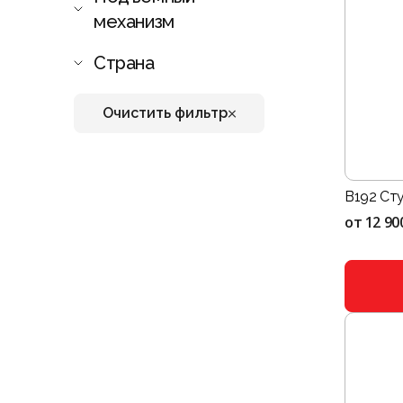
механизм
Страна
Очистить фильтр
B192 Сту
от
12 90