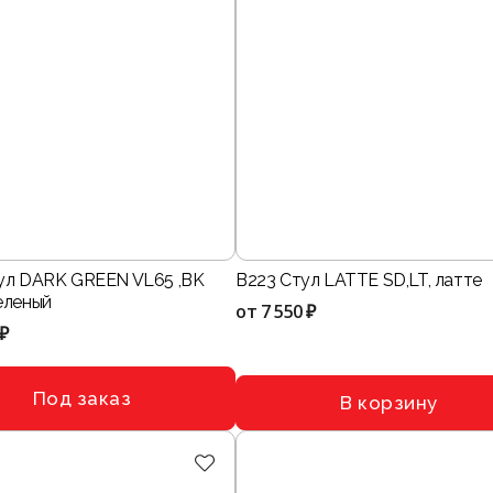
ул DARK GREEN VL65 ,BK
B223 Стул LATTE SD,LT, латте
еленый
от
7 550 ₽
 ₽
Под заказ
В корзину