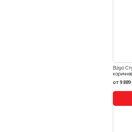
B290 Ст
коричне
от
9 889