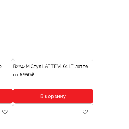
о
B224-M Стул LATTE VL61,LT, латте
от
6 950 ₽
В корзину