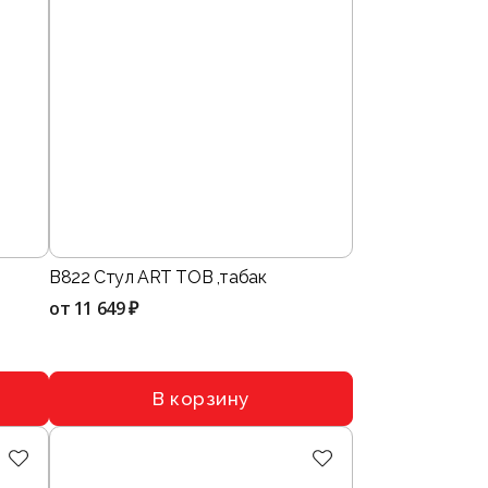
B822 Стул ART TOB ,табак
от
11 649 ₽
В корзину