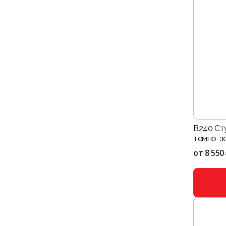
B240 Ст
темно-з
от
8 550