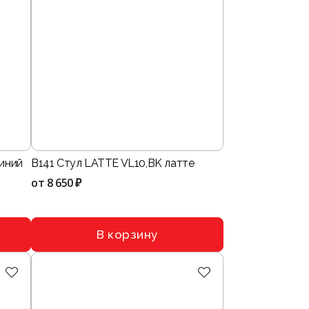
синий
B141 Стул LATTE VL10,BK латте
от
8 650 ₽
В корзину