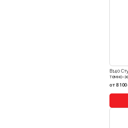
B140 Ст
темно-з
от
8 100