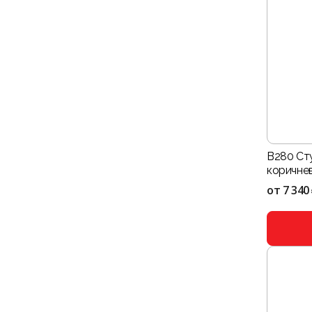
B280 Ст
коричне
от
7 340