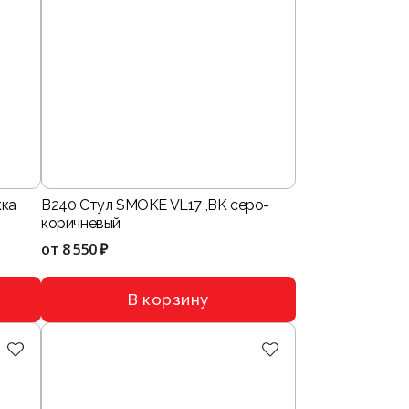
кка
B240 Стул SMOKE VL17 ,BK серо-
коричневый
от
8 550 ₽
В корзину