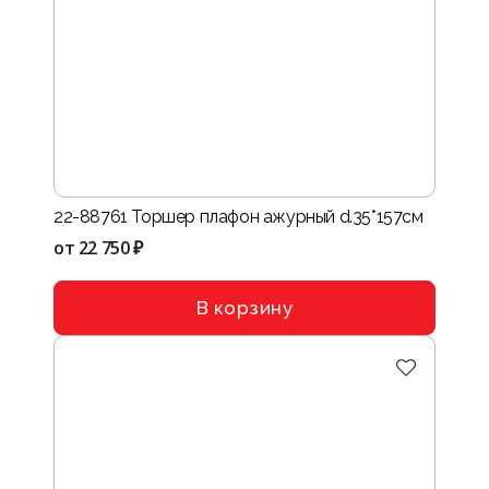
22-88761 Торшер плафон ажурный d.35*157см
от
22 750 ₽
В корзину