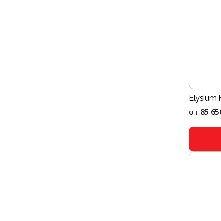
Elysium 
от
85 65