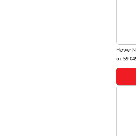
Flower 
от
59 04