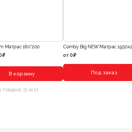
rm Матрас 180*200
Comby Big NEW Матрас 1950x
0 ₽
от
0 ₽
Под заказ
В корзину
о товаров:
21
из
21