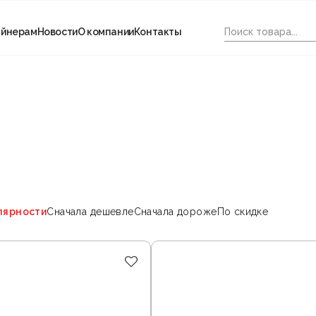
айнерам
Новости
О компании
Контакты
лярности
Сначала дешевле
Сначала дороже
По скидке