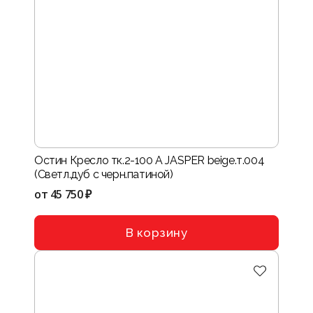
Остин Кресло тк.2-100 A JASPER beige.т.004
(Светл.дуб с черн.патиной)
от
45 750 ₽
В корзину