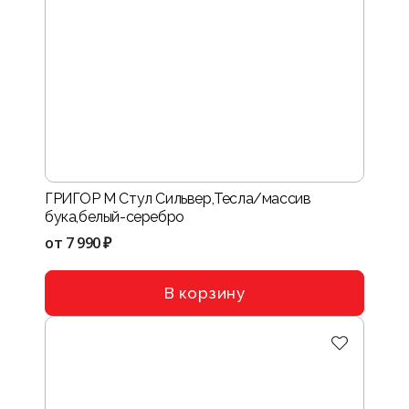
ГРИГОР М Стул Сильвер,Тесла/массив
бука,белый-серебро
от
7 990 ₽
В корзину