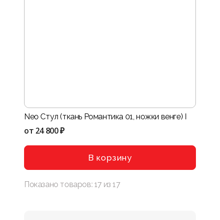
Neo Стул (ткань Романтика 01, ножки венге) I
от
24 800 ₽
В корзину
Показано товаров:
17
из
17