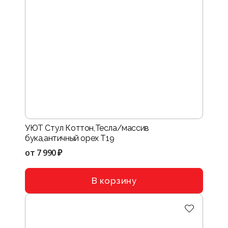
УЮТ Стул Коттон,Тесла/массив
бука,античный орех Т19
от
7 990 ₽
В корзину