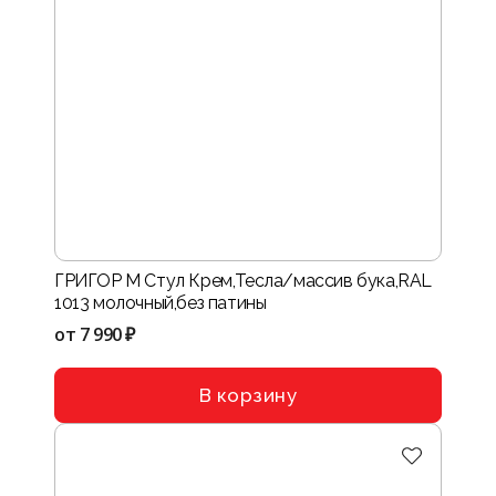
ГРИГОР М Стул Крем,Тесла/массив бука,RAL
1013 молочный,без патины
от
7 990 ₽
В корзину