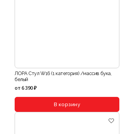
ЛОРА Стул W16 (1 категория) /массив бука,
белый
от
6 390 ₽
В корзину