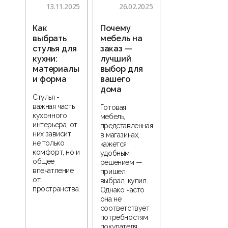
13.11.2025
26.02.2025
Как
Почему
выбрать
мебель на
стулья для
заказ —
кухни:
лучший
материалы
выбор для
и форма
вашего
дома
Стулья -
важная часть
Готовая
кухонного
мебель,
интерьера, от
представленная
них зависит
в магазинах,
не только
кажется
комфорт, но и
удобным
общее
решением —
впечатление
пришел,
от
выбрал, купил.
пространства.
Однако часто
она не
соответствует
потребностям
покупателя.