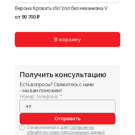
Верона Кровать 160*200 без механизма V
Нота-
VIII
от
90 700 ₽
от
114
В корзину
Получить консультацию
Есть вопросы? Свяжитесь с нами 
- мы вам поможем!
Номер телефона
Отправить
Ознакомлен(а) и даю
согласие на
обработку моих персональных данных