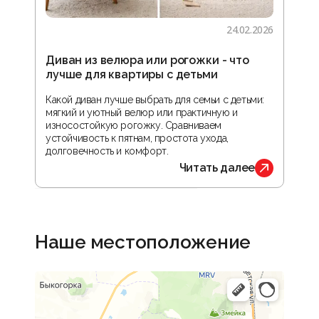
24.02.2026
Диван из велюра или рогожки - что
Гос
лучше для квартиры с детьми
зон
реа
Какой диван лучше выбрать для семьи с детьми:
мягкий и уютный велюр или практичную и
В ста
износостойкую рогожку. Сравниваем
прос
устойчивость к пятнам, простота ухода,
орга
долговечность и комфорт.
обус
Читать далее
Наше местоположение