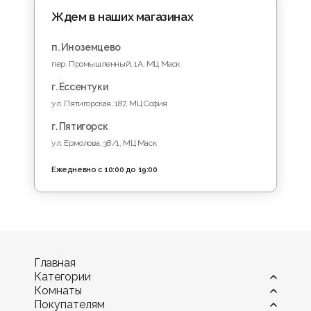
Ждем в наших магазинах
п. Иноземцево
пер. Промышленный, 1A, МЦ Маск
г. Ессентуки
ул. Пятигорская, 187, МЦ София
г. Пятигорск
ул. Ермолова, 38/1, МЦ Маск
Ежедневно с 10:00 до 19:00
Главная
Категории
Комнаты
Витрины
Покупателям
Диваны
Гостиная