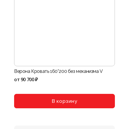
Верона Кровать 160*200 без механизма V
Нота-
VIII
от
90 700 ₽
от
114
В корзину