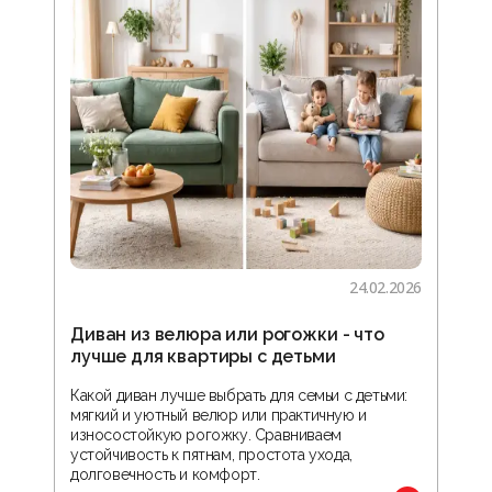
24.02.2026
Диван из велюра или рогожки - что
Гос
лучше для квартиры с детьми
зон
реа
Какой диван лучше выбрать для семьи с детьми:
мягкий и уютный велюр или практичную и
В ста
износостойкую рогожку. Сравниваем
прос
устойчивость к пятнам, простота ухода,
орга
долговечность и комфорт.
обус