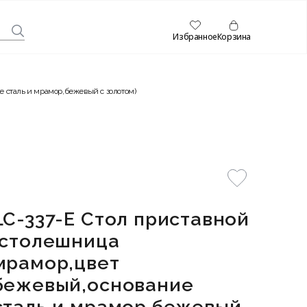
Избранное
Корзина
е сталь и мрамор,бежевый с золотом)
LC-337-E Стол приставной
(столешница
мрамор,цвет
бежевый,основание
сталь и мрамор,бежевый