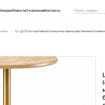
айнерам
Новости
О компании
Контакты
толики
LC-337-E Стол приставной (столешница мрамор,цвет бежевый,основани