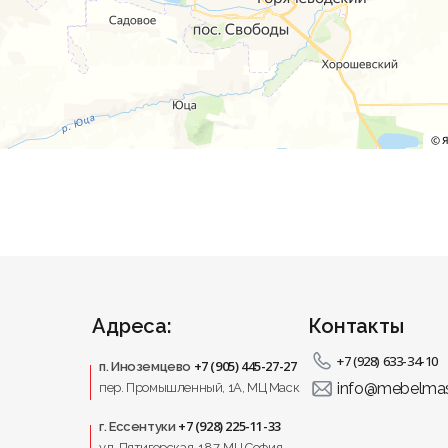
Адреса:
Контакты
+7 (928) 633-34-10
+7 (905) 445-27-27
п. Иноземцево
info@mebelmas
пер. Промышленный, 1A, МЦ Маск
+7 (928) 225-11-33
г. Ессентуки
ул. Пятигорская, 187, МЦ София