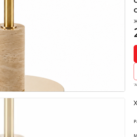
Ж
*
Х
Р
М