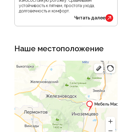
износостойкую рогожку. Сравниваем
прос
устойчивость к пятнам, простота ухода,
орга
долговечность и комфорт.
обус
Читать далее
Наше местоположение