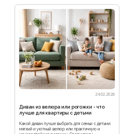
24.02.2026
Диван из велюра или рогожки - что
Гос
лучше для квартиры с детьми
зон
реа
Какой диван лучше выбрать для семьи с детьми:
мягкий и уютный велюр или практичную и
В ста