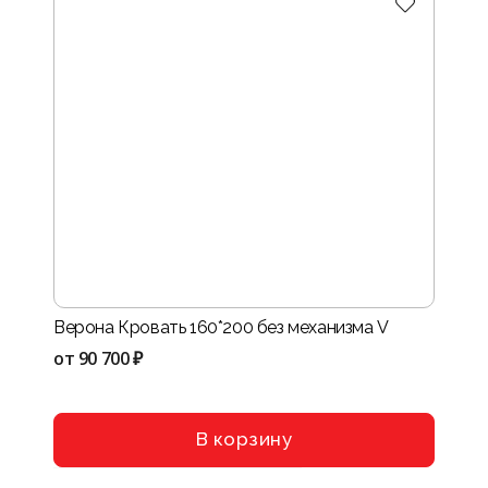
Верона Кровать 160*200 без механизма V
Нота-
VIII
от
90 700 ₽
от
114
В корзину