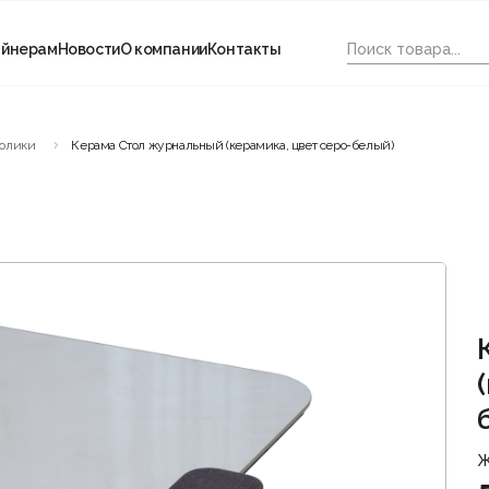
айнерам
Новости
О компании
Контакты
толики
Керама Стол журнальный (керамика, цвет серо-белый)
Ж