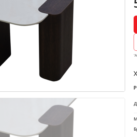
*
Х
Р
Д
М
Б