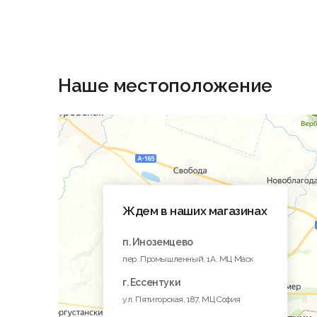
Наше местоположение
Ждем в наших магазинах
п. Иноземцево
пер. Промышленный, 1A, МЦ Маск
г. Ессентуки
ул. Пятигорская, 187, МЦ София