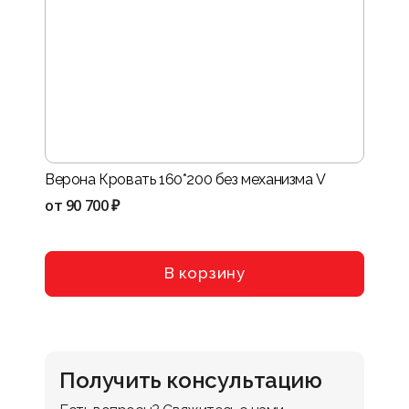
Верона Кровать 160*200 без механизма V
Нота-
VIII
от
90 700 ₽
от
114
В корзину
Получить консультацию