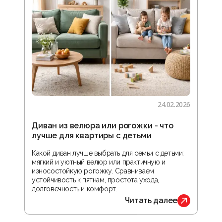
24.02.2026
Диван из велюра или рогожки - что
Гос
лучше для квартиры с детьми
зон
реа
Какой диван лучше выбрать для семьи с детьми:
мягкий и уютный велюр или практичную и
В ста
износостойкую рогожку. Сравниваем
прос
устойчивость к пятнам, простота ухода,
орга
долговечность и комфорт.
обус
Читать далее