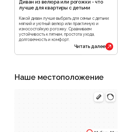
Диван из велюра или рогожки - что
Гос
лучше для квартиры с детьми
зон
реа
Какой диван лучше выбрать для семьи с детьми:
мягкий и уютный велюр или практичную и
В ста
износостойкую рогожку. Сравниваем
прос
устойчивость к пятнам, простота ухода,
орга
долговечность и комфорт.
обус
Читать далее
Наше местоположение