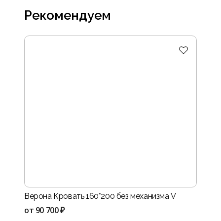
Рекомендуем
Верона Кровать 160*200 без механизма V
Нота-
VIII
от
90 700 ₽
от
114