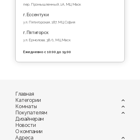
пер. Промышленный, 1A, МЦ Маск
г. Ессентуки
ул. Пятигорская, 187, МЦ София
г. Пятигорск
ул. Ермолова, 38/1, МЦ Маск
Ежедневно с 10:00 до 19:00
Главная
Категории
Комнаты
Витрины
Покупателям
Диваны
Гостиная
Дизайнерам
Камины
Детская комната
Оплата
Новости
Комоды и тумбы
Кухня
Мебель в рассрочку и кредит
О компании
Кресла
Офис и кабинет
Гарантия
Адреса
Кровати и матрасы
Прихожая
Доставка мебели по КМВ