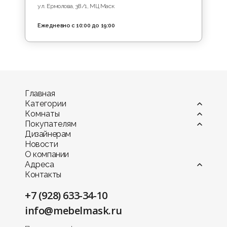
ул. Ермолова, 38/1, МЦ Маск
Ежедневно с 10:00 до 19:00
Главная
Категории
Комнаты
Витрины
Покупателям
Диваны
Гостиная
Дизайнерам
Камины
Детская комната
Оплата
Новости
Комоды и тумбы
Кухня
Мебель в рассрочку и кредит
О компании
Кресла
Офис и кабинет
Гарантия
Адреса
Кровати и матрасы
Прихожая
Доставка мебели по КМВ
Контакты
Предметы интерьера
Садовая мебель
Доставка мебели по России
п. Иноземцево
Пуфы и банкетки
Спальня
Сборка мебели
пер. Промышленный, 1A, МЦ Маск
+7 (928) 633-34-10
Столики и консоли
Столовая
Услуга хранения товара
г. Ессентуки
Столы
Гардеробная комната
Персональный дизайнер
info@mebelmask.ru
ул. Пятигорская, 187, МЦ София
Стулья
Услуга примерки
г. Пятигорск