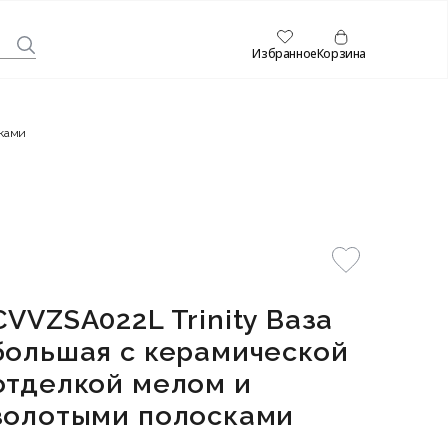
Избранное
Корзина
сками
CVVZSA022L Trinity Ваза
большая с керамической
отделкой мелом и
золотыми полосками