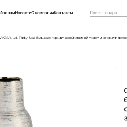
айнерам
Новости
О компании
Контакты
VVZSA022L Trinity Ваза большая с керамической отделкой мелом и золотыми поло