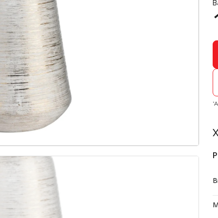
В
*
Х
Р
В
М