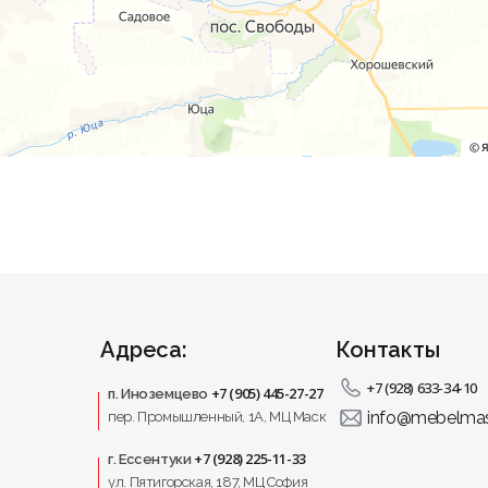
Адреса:
Контакты
+7 (928) 633-34-10
+7 (905) 445-27-27
п. Иноземцево
info@mebelmas
пер. Промышленный, 1A, МЦ Маск
+7 (928) 225-11-33
г. Ессентуки
ул. Пятигорская, 187, МЦ София