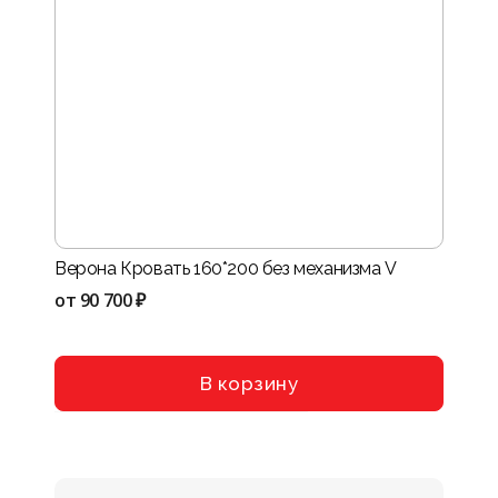
Верона Кровать 160*200 без механизма V
Нота-
VIII
от
90 700 ₽
от
114
В корзину