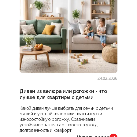
24.02.2026
Диван из велюра или рогожки - что
Гос
лучше для квартиры с детьми
зон
реа
Какой диван лучше выбрать для семьи с детьми:
мягкий и уютный велюр или практичную и
В ста
износостойкую рогожку. Сравниваем
прос
устойчивость к пятнам, простота ухода,
орга
долговечность и комфорт.
обус