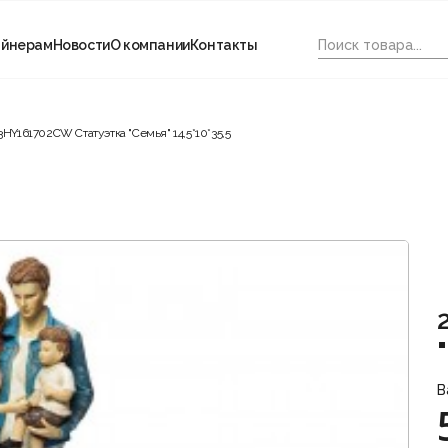
айнерам
Новости
О компании
Контакты
3HY161702CW Статуэтка "Семья" 14,5*10*35,5
В