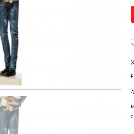
*
Х
Р
Д
М
С