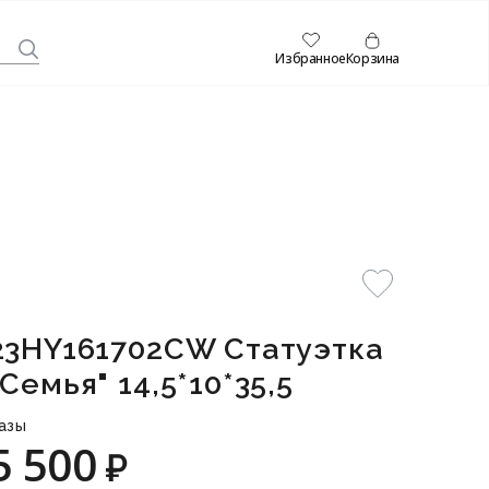
Избранное
Корзина
23HY161702CW Статуэтка
"Семья" 14,5*10*35,5
азы
5 500
₽