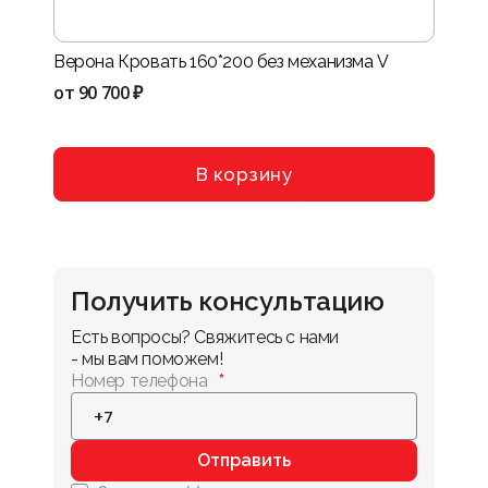
Верона Кровать 160*200 без механизма V
Нота-
VIII
от
90 700 ₽
от
114
В корзину
Получить консультацию
Есть вопросы? Свяжитесь с нами 
- мы вам поможем!
Номер телефона
Отправить