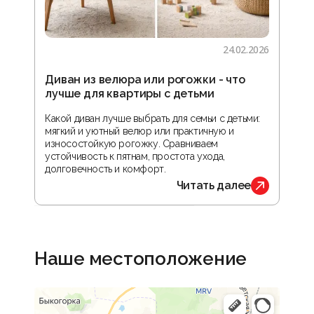
24.02.2026
Диван из велюра или рогожки - что
Гос
лучше для квартиры с детьми
зон
реа
Какой диван лучше выбрать для семьи с детьми:
мягкий и уютный велюр или практичную и
В ста
износостойкую рогожку. Сравниваем
прос
устойчивость к пятнам, простота ухода,
орга
долговечность и комфорт.
обус
Читать далее
Наше местоположение