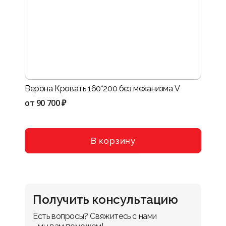
Верона Кровать 160*200 без механизма V
Нота-
VIII
от
90 700 ₽
от
114
В корзину
Получить консультацию
Есть вопросы? Свяжитесь с нами 