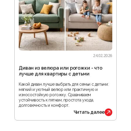
24.02.2026
Диван из велюра или рогожки - что
Гос
лучше для квартиры с детьми
зон
реа
Какой диван лучше выбрать для семьи с детьми:
мягкий и уютный велюр или практичную и
В ста
износостойкую рогожку. Сравниваем
прос
устойчивость к пятнам, простота ухода,
орга
долговечность и комфорт.
обус
Читать далее