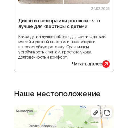
24.02.2026
Диван из велюра или рогожки - что
Гос
лучше для квартиры с детьми
зон
реа
Какой диван лучше выбрать для семьи с детьми:
мягкий и уютный велюр или практичную и
В ста
износостойкую рогожку. Сравниваем
прос
устойчивость к пятнам, простота ухода,
орга
долговечность и комфорт.
обус
Читать далее
Наше местоположение