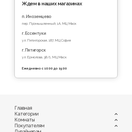
Ждем в наших магазинах
п. Иноземцево
пер. Промышленный, 1A, МЦ Маск
г. Ессентуки
ул. Пятигорская, 187, МЦ София
г. Пятигорск
ул. Ермолова, 38/1, МЦ Маск
Ежедневно с 10:00 до 19:00
Главная
Категории
Комнаты
Витрины
Покупателям
Диваны
Гостиная
Дизайнерам