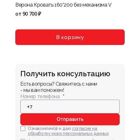
Верона Кровать 160*200 без механизма V
Нота-
VIII
от
90 700 ₽
от
114
В корзину
Получить консультацию
Есть вопросы? Свяжитесь с нами 
- мы вам поможем!
Номер телефона
Отправить
Ознакомлен(а) и даю
согласие на
обработку моих персональных данных