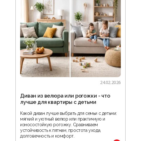
24.02.2026
Диван из велюра или рогожки - что
Гос
лучше для квартиры с детьми
зон
реа
Какой диван лучше выбрать для семьи с детьми:
мягкий и уютный велюр или практичную и
В ста
износостойкую рогожку. Сравниваем
прос
устойчивость к пятнам, простота ухода,
орга
долговечность и комфорт.
обус