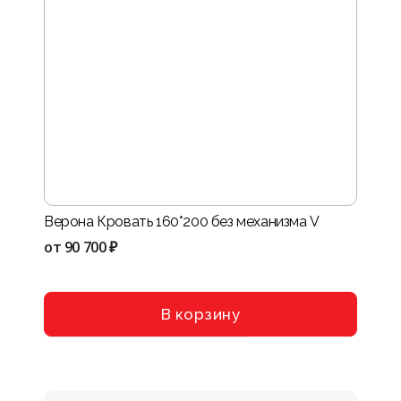
Верона Кровать 160*200 без механизма V
Нота-
VIII
от
90 700 ₽
от
114
В корзину