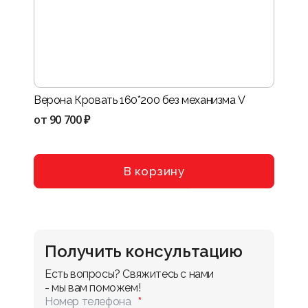
Верона Кровать 160*200 без механизма V
Нота-
VIII
от
90 700 ₽
от
114
В корзину
Получить консультацию
Есть вопросы? Свяжитесь с нами 
- мы вам поможем!
Номер телефона