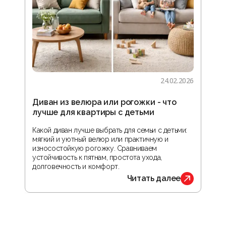
24.02.2026
Диван из велюра или рогожки - что
Гос
лучше для квартиры с детьми
зон
реа
Какой диван лучше выбрать для семьи с детьми:
мягкий и уютный велюр или практичную и
В ста
износостойкую рогожку. Сравниваем
прос
устойчивость к пятнам, простота ухода,
орга
долговечность и комфорт.
обус
Читать далее