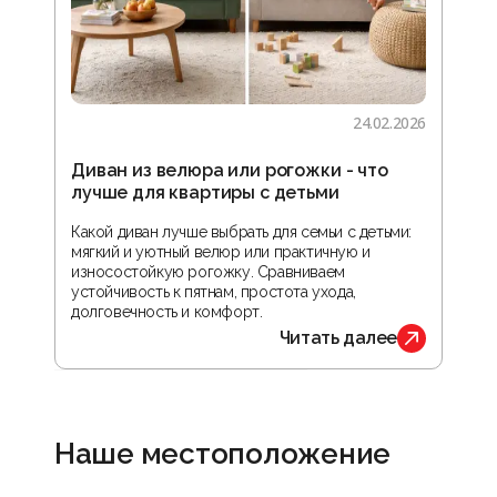
24.02.2026
Диван из велюра или рогожки - что
Гос
лучше для квартиры с детьми
зон
реа
Какой диван лучше выбрать для семьи с детьми:
мягкий и уютный велюр или практичную и
В ста
износостойкую рогожку. Сравниваем
прос
устойчивость к пятнам, простота ухода,
орга
долговечность и комфорт.
обус
Читать далее
Наше местоположение