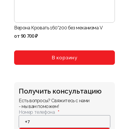
Верона Кровать 160*200 без механизма V
Нота-
VIII
от
90 700 ₽
от
114
В корзину
Получить консультацию
Есть вопросы? Свяжитесь с нами 
- мы вам поможем!
Номер телефона