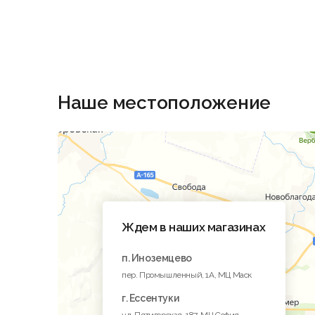
Наше местоположение
Ждем в наших магазинах
п. Иноземцево
пер. Промышленный, 1A, МЦ Маск
г. Ессентуки
ул. Пятигорская, 187, МЦ София