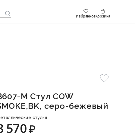
Избранное
Корзина
B607-M Стул COW
SMOKE,BK, серо-бежевый
еталлические стулья
8 570
₽