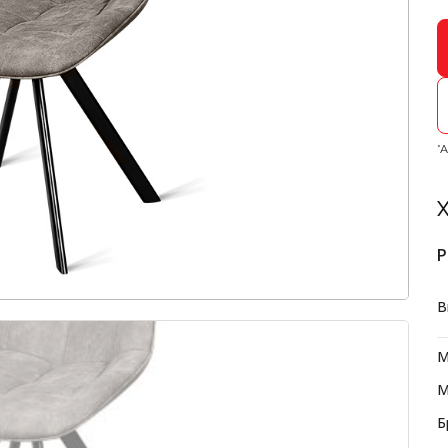
*
Х
Р
В
М
М
Б