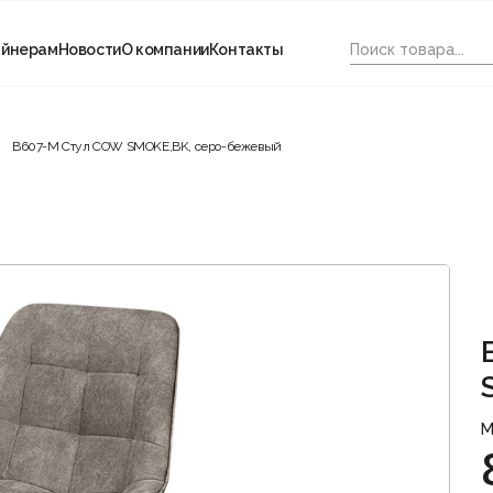
айнерам
Новости
О компании
Контакты
B607-M Стул COW SMOKE,BK, серо-бежевый
М