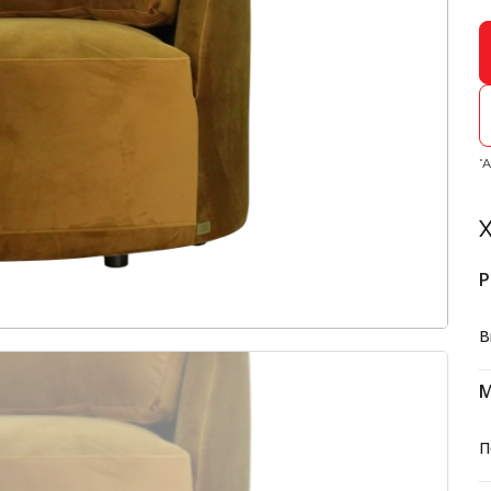
*
Х
Р
В
М
П