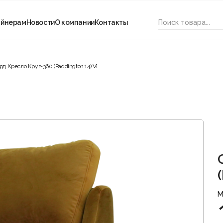
айнерам
Новости
О компании
Контакты
рд Кресло Круг-360 (Paddington 14) VI
М