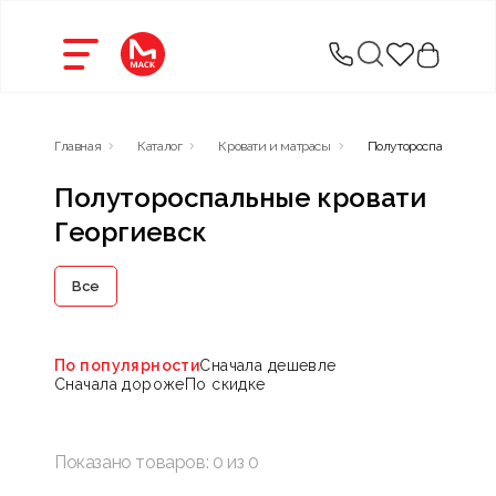
Главная
Каталог
Кровати и матрасы
Полутороспальные кр
Полутороспальные кровати
Георгиевск
Все
По популярности
Сначала дешевле
Сначала дороже
По скидке
Показано товаров:
0
из
0