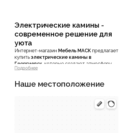
Электрические камины -
современное решение для
уюта
Интернет-магазин
Мебель МАСК
предлагает
купить
электрические камины в
Георгиевск
, которые создают атмосферу
Подробнее
тепла и комфорта в квартире или доме без
сложного монтажа и дополнительных
Наше местоположение
требований. Электрокамин гармонично
вписывается в городской интерьер и
становится выразительным элементом
пространства.
Преимущества
электрических каминов