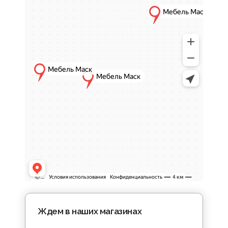
Безопасность и удобство
эксплуатации
Электрические камины не требуют
дымохода, топлива или вентиляции, что
делает их подходящими для установки в
жилых помещениях.
Простота установки
Модели легко размещаются в интерьере и
не предполагают строительных работ или
перепланировок.
Атмосферный эффект
Реалистичный визуальный эффект пламени
создает уютную обстановку и помогает
сформировать комфортную зону отдыха.
Дизайн и функциональные
возможности
Ждем в наших магазинах
В каталоге
Мебель МАСК
представлены
электрические камины в различных стилях: