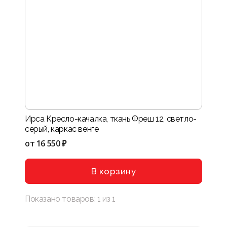
Ирса Кресло-качалка, ткань Фреш 12, светло-
серый, каркас венге
от
16 550 ₽
В корзину
Показано товаров:
1
из
1