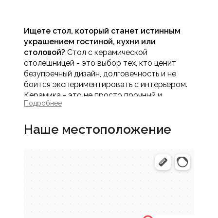
Ищете стол, который станет истинным
украшением гостиной, кухни или
столовой?
Стол с керамической
столешницей - это выбор тех, кто ценит
безупречный дизайн, долговечность и не
боится экспериментировать с интерьером.
Керамика - это не просто прочный и
Подробнее
гигиеничный материал, это настоящее
произведение искусства для вашего дома. В
Наше местоположение
интернет-магазине Мебель МАСК
представлен уникальный выбор обеденных и
журнальных столов с керамическими
столешницами, способных стать центром
притяжения в любом современном
пространстве.
Купить обеденный стол с