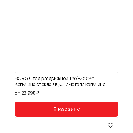
BORG Стол раздвижной 120(+40)*80
Капучино,стекло,ЛДСП/металл капучино
от
23 990 ₽
В корзину