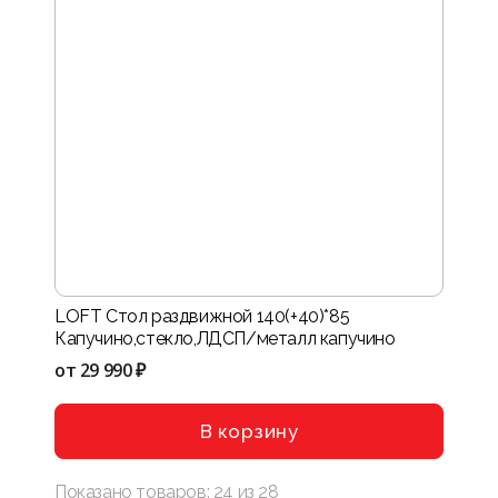
LOFT Стол раздвижной 140(+40)*85
Капучино,стекло,ЛДСП/металл капучино
от
29 990 ₽
В корзину
Показано товаров:
24
из
28