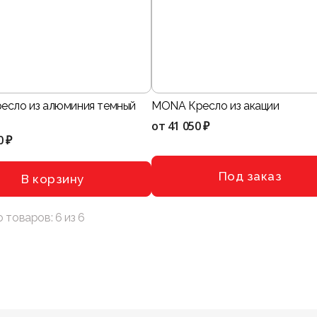
есло из алюминия темный
MONA Кресло из акации
от
41 050 ₽
0 ₽
Под заказ
В корзину
о товаров:
6
из
6