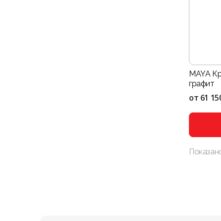
MAYA Кр
графит
от
61 15
Показан