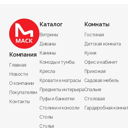
Каталог
Комнаты
Витрины
Гостиная
Диваны
Детская комната
Камины
Кухня
Компания
Комоды и тумбы
Офис и кабинет
Главная
Кресла
Прихожая
Новости
Кровати и матрасы
Садовая мебель
О компании
Предметы интерьера
Спальня
Покупателям
Пуфы и банкетки
Столовая
Контакты
Столики и консоли
Гардеробная комна
Столы
Стулья