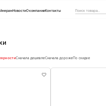
айнерам
Новости
О компании
Контакты
ки
лярности
Сначала дешевле
Сначала дороже
По скидке