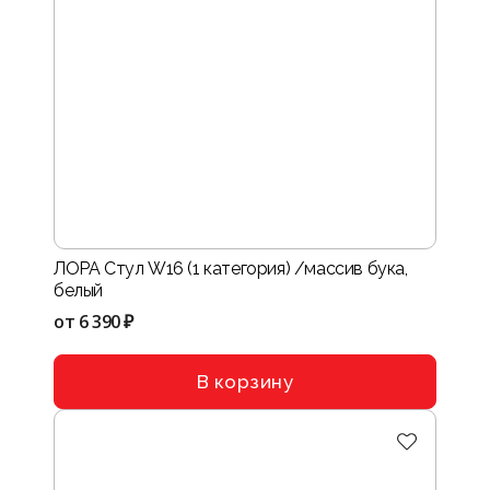
ЛОРА Стул W16 (1 категория) /массив бука,
белый
от
6 390 ₽
В корзину