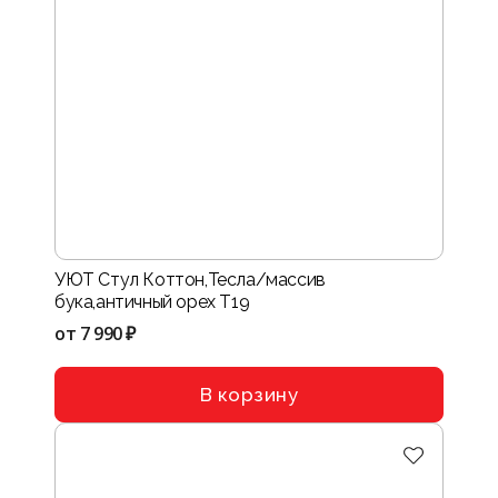
УЮТ Стул Коттон,Тесла/массив
бука,античный орех Т19
от
7 990 ₽
В корзину