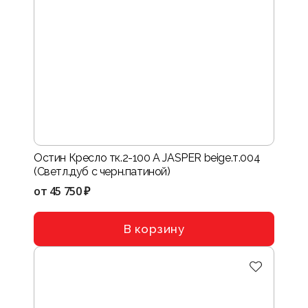
Остин Кресло тк.2-100 A JASPER beige.т.004
(Светл.дуб с черн.патиной)
от
45 750 ₽
В корзину