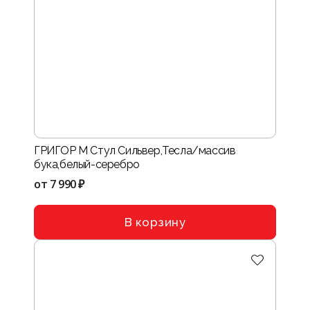
ГРИГОР М Стул Сильвер,Тесла/массив
бука,белый-серебро
от
7 990 ₽
В корзину