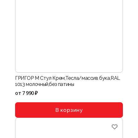
ГРИГОР М Стул Крем,Тесла/массив бука,RAL
1013 молочный,без патины
от
7 990 ₽
В корзину