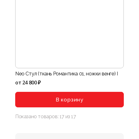
Neo Стул (ткань Романтика 01, ножки венге) I
от
24 800 ₽
В корзину
Показано товаров:
17
из
17