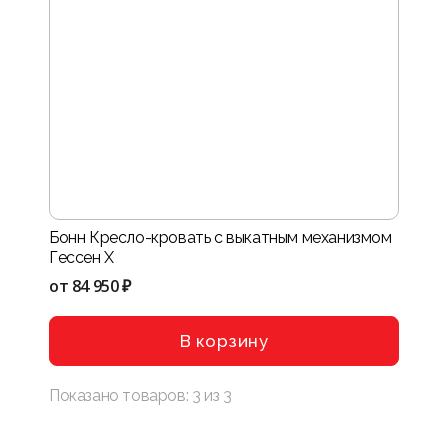
Бонн Кресло-кровать с выкатным механизмом
Гессен X
от
84 950 ₽
В корзину
Показано товаров:
3
из
3