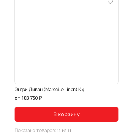
Энгри Диван (Marseille Linen) К4
от
103 750 ₽
В корзину
Показано товаров:
11
из
11