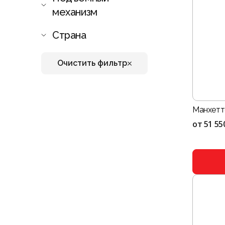
механизм
Страна
Очистить фильтр
Манхетт
от
51 55