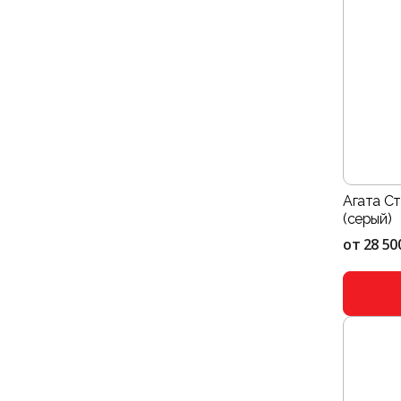
Агата С
(серый)
от
28 50