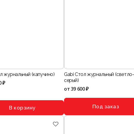
л журнальный (капучино)
Gabi Стол журнальный (светло
серый)
0 ₽
от
39 600 ₽
Под заказ
В корзину