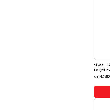
Grace-1 
капучин
от
42 30