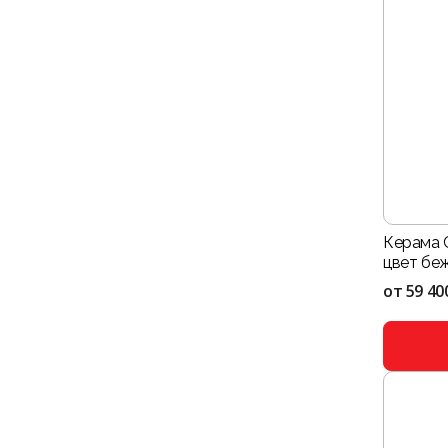
Керама 
цвет бе
от
59 40