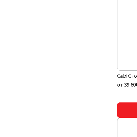
Gabi Сто
от
39 60