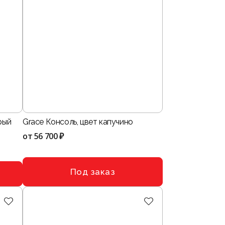
рый
Grace Консоль, цвет капучино
от
56 700 ₽
Под заказ