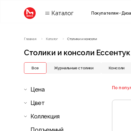
Каталог
Покупателям
Диз
Категории
Главная
Каталог
Столики и консоли
Комнаты
Столики и консоли Ессентук
Все
Журнальные столики
Консоли
По попу
Цена
Цвет
Коллекция
Подъемный