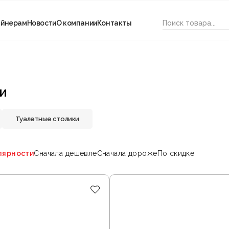
айнерам
Новости
О компании
Контакты
и
Туалетные столики
лярности
Сначала дешевле
Сначала дороже
По скидке