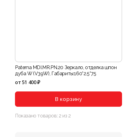
Paterna MDI.MR.PN.20 Зеркало, отделка шпон
дуба W (V39W), Габариты:160*2.5*75
от
51 400 ₽
В корзину
Показано товаров:
2
из
2