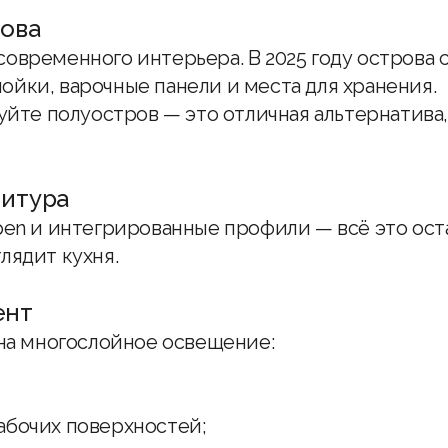
рова
овременного интерьера. В 2025 году острова 
йки, варочные панели и места для хранения.
зуйте полуостров — это отличная альтернатива
нитура
pen и интегрированные профили — всё это ос
лядит кухня.
ент
 на многослойное освещение:
абочих поверхностей;