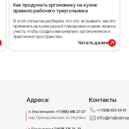
Как продумать эргономику на кухне:
правило рабочего треугольника
В этой статье мы разберём, что это за правило, как его
применять на кухне разной планировки и какие нюансы
учесть, чтобы создать максимально эргономичное и
практичное пространство.
Читать далее
Адреса:
Контакты
+7 (928) 633-34-10
+7 (905) 445-27-27
п. Иноземцево
info@mebelmas
пер. Промышленный, 1A, МЦ Маск
+7 (928) 225-11-33
г. Ессентуки