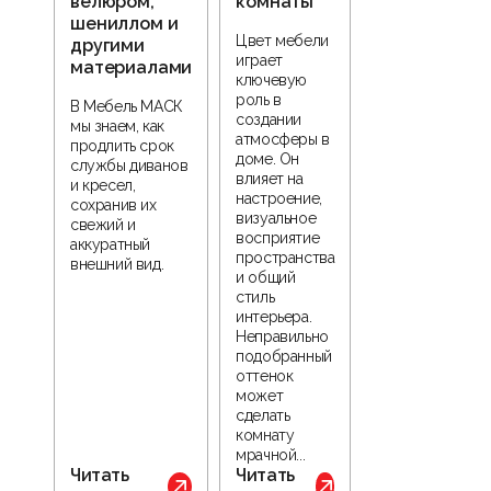
велюром,
комнаты
шениллом и
Цвет мебели
другими
играет
материалами
ключевую
роль в
В Мебель МАСК
создании
мы знаем, как
атмосферы в
продлить срок
доме. Он
службы диванов
влияет на
и кресел,
настроение,
сохранив их
визуальное
свежий и
восприятие
аккуратный
пространства
внешний вид.
и общий
стиль
интерьера.
Неправильно
подобранный
оттенок
может
сделать
комнату
мрачной...
Читать
Читать