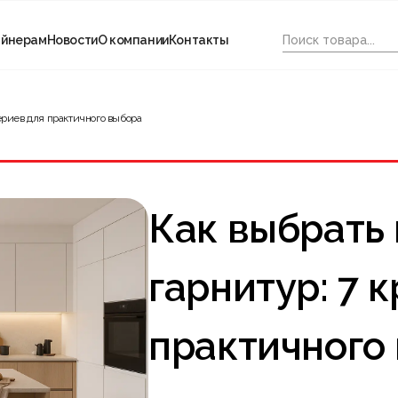
айнерам
Новости
О компании
Контакты
ериев для практичного выбора
Как выбрать
гарнитур: 7 
практичного