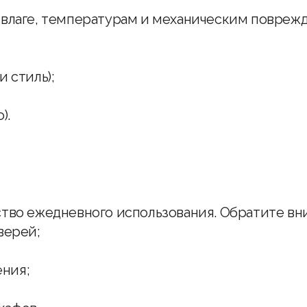
 влаге, температурам и механическим повреж
 стиль);
).
тво ежедневного использования. Обратите вн
верей;
ния;