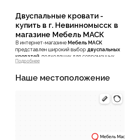
Двуспальные кровати -
купить в г. Невинномысск в
магазине Мебель МАСК
В интернет-магазине
Мебель МАСК
представлен широкий выбор
двуспальных
кроватей
, подходящих для современных
Подробнее
интерьеров, классических спален,
минималистичных помещений и
Наше местоположение
дизайнерских проектов. Мы предлагаем
модели собственного производства, а
также изделия от надежных проверенных
российских и зарубежных фабрик.
Двуспальная кровать - основа уютной
спальни, которая обеспечивает
полноценный отдых, поддержку
позвоночника и гармонию в интерьере.