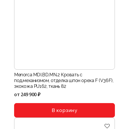
Menorca MDI.BD.MN.2 Кровать с
под.механизмом, отделка шпон ореха F (V36F),
экокожа PU162, ткань 82
от
249 900 ₽
В корзину