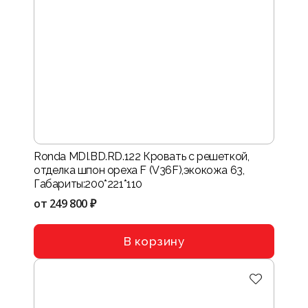
Ronda MDI.BD.RD.122 Кровать с решеткой,
отделка шпон ореха F (V36F),экокожа 63,
Габариты:200*221*110
от
249 800 ₽
В корзину