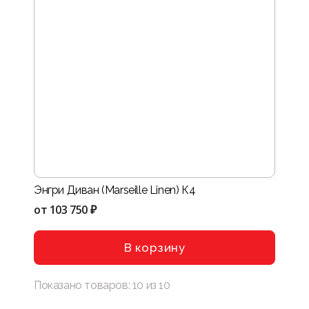
Энгри Диван (Marseille Linen) К4
от
103 750 ₽
В корзину
Показано товаров:
10
из
10