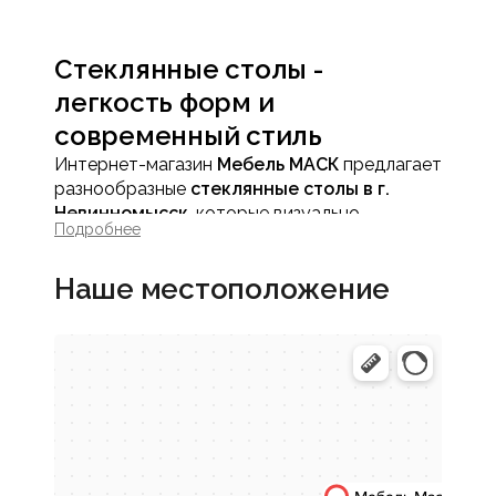
Стеклянные столы -
легкость форм и
современный стиль
Интернет-магазин
Мебель МАСК
предлагает
разнообразные
стеклянные столы в г.
Невинномысск
, которые визуально
Подробнее
облегчают пространство и подчеркивают
современный характер интерьера. Столы со
Наше местоположение
стеклянной столешницей выглядят
элегантно, добавляют свет и ощущение
простора даже в небольших помещениях.
Такая мебель идеально подходит для
актуальных интерьеров, где важны
минимализм и чистота линий.
Преимущества столов со
стеклянной столешницей