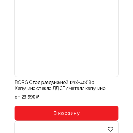
BORG Стол раздвижной 120(+40)*80
Капучино,стекло,ЛДСП/металл капучино
от
23 990 ₽
В корзину