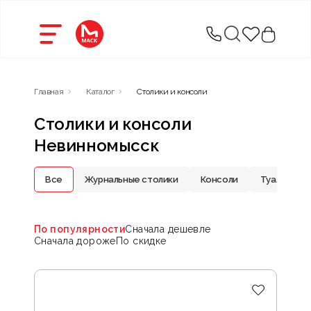
Главная
Каталог
Столики и консоли
Столики и консоли
Невинномысск
Все
Журнальные столики
Консоли
Туалетные
По популярности
Сначала дешевле
Сначала дороже
По скидке