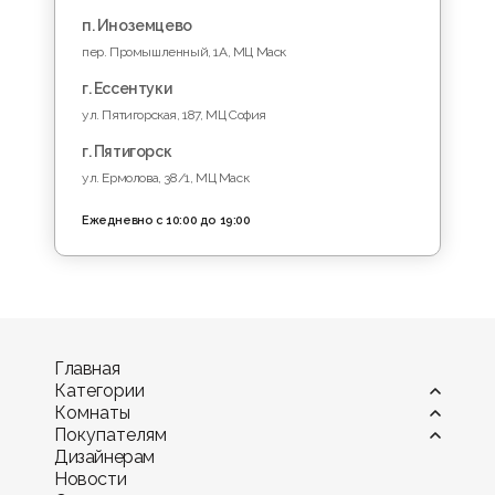
п. Иноземцево
пер. Промышленный, 1A, МЦ Маск
г. Ессентуки
ул. Пятигорская, 187, МЦ София
г. Пятигорск
ул. Ермолова, 38/1, МЦ Маск
Ежедневно с 10:00 до 19:00
Главная
Категории
Комнаты
Витрины
Покупателям
Диваны
Гостиная
Дизайнерам
Камины
Детская комната
Оплата
Новости
Комоды и тумбы
Кухня
Мебель в рассрочку и кредит