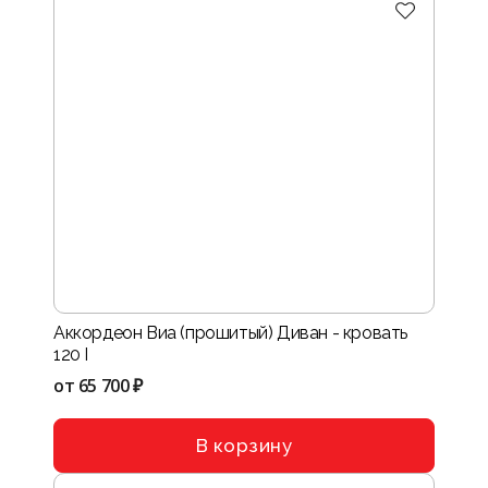
Аккордеон Виа (прошитый) Диван - кровать
120 I
от
65 700 ₽
В корзину