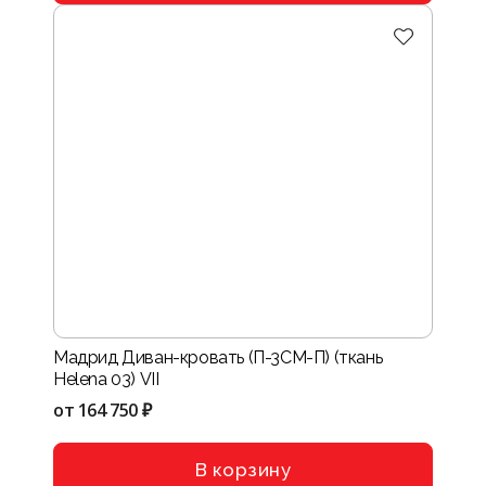
Мадрид Диван-кровать (П-3СМ-П) (ткань
Helena 03) VII
от
164 750 ₽
В корзину