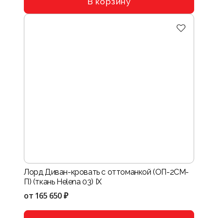
В корзину
Лорд Диван-кровать с оттоманкой (ОП-2СМ-
П) (ткань Helena 03) IX
от
165 650 ₽